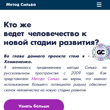
Метод Сильва
О НАС
Кто же
ведет человечество к
ОБУЧЕНИЕ
новой стадии развития?
ОТЗЫВЫ
Во главе данного проекта стою я - Ирина
ВЕБИНАРЫ
Хлимоненко
.
Я занимаюсь продвижением метода Сильва на
КОНТАКТЫ
русскоязычном пространстве с 2009 года. Как
представители
Метода Сильва
мы верим, что именно
БЛОГ
использование большего потенциала разума обеспечит
скачок человечества на новую стадию развития.
Узнать больше